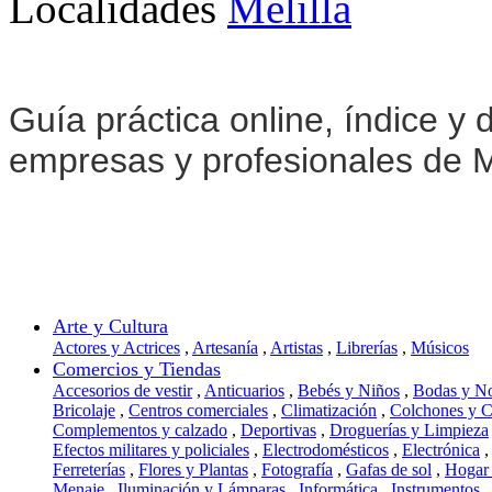
Localidades
Melilla
Guía práctica online, índice y d
empresas y profesionales de Me
Arte y Cultura
Actores y Actrices
,
Artesanía
,
Artistas
,
Librerías
,
Músicos
Comercios y Tiendas
Accesorios de vestir
,
Anticuarios
,
Bebés y Niños
,
Bodas y N
Bricolaje
,
Centros comerciales
,
Climatización
,
Colchones y 
Complementos y calzado
,
Deportivas
,
Droguerías y Limpieza
Efectos militares y policiales
,
Electrodomésticos
,
Electrónica
,
Ferreterías
,
Flores y Plantas
,
Fotografía
,
Gafas de sol
,
Hogar
Menaje
,
Iluminación y Lámparas
,
Informática
,
Instrumentos