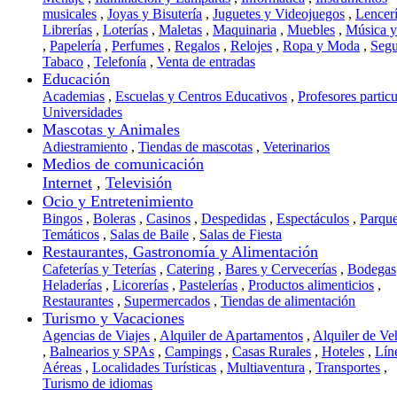
musicales
,
Joyas y Bisutería
,
Juguetes y Videojuegos
,
Lencer
Librerías
,
Loterías
,
Maletas
,
Maquinaria
,
Muebles
,
Música 
,
Papelería
,
Perfumes
,
Regalos
,
Relojes
,
Ropa y Moda
,
Segu
Tabaco
,
Telefonía
,
Venta de entradas
Educación
Academias
,
Escuelas y Centros Educativos
,
Profesores particu
Universidades
Mascotas y Animales
Adiestramiento
,
Tiendas de mascotas
,
Veterinarios
Medios de comunicación
Internet
,
Televisión
Ocio y Entretenimiento
Bingos
,
Boleras
,
Casinos
,
Despedidas
,
Espectáculos
,
Parqu
Temáticos
,
Salas de Baile
,
Salas de Fiesta
Restaurantes, Gastronomía y Alimentación
Cafeterías y Teterías
,
Catering
,
Bares y Cervecerías
,
Bodegas
Heladerías
,
Licorerías
,
Pastelerías
,
Productos alimenticios
,
Restaurantes
,
Supermercados
,
Tiendas de alimentación
Turismo y Vacaciones
Agencias de Viajes
,
Alquiler de Apartamentos
,
Alquiler de Ve
,
Balnearios y SPAs
,
Campings
,
Casas Rurales
,
Hoteles
,
Lín
Aéreas
,
Localidades Turísticas
,
Multiaventura
,
Transportes
,
Turismo de idiomas