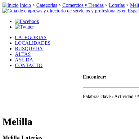
Inicio
>
Categorías
>
Comercios y Tiendas
>
Loterías
>
Meli
CATEGORIAS
LOCALIDADES
BUSQUEDA
ALTAS
AYUDA
CONTACTO
Encontrar:
Palabras clave / Actividad /
Melilla
Melilla Loterías