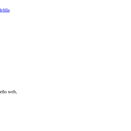
elilla
iseño web,