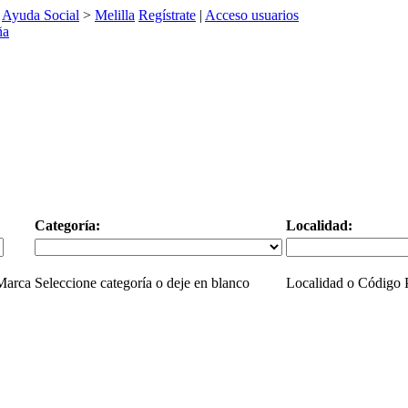
>
Ayuda Social
>
Melilla
Regístrate
|
Acceso usuarios
Categoría:
Localidad:
 Marca
Seleccione categoría o deje en blanco
Localidad o Código P