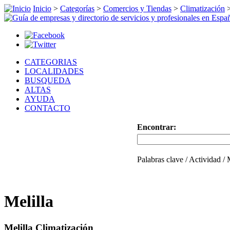
Inicio
>
Categorías
>
Comercios y Tiendas
>
Climatización
CATEGORIAS
LOCALIDADES
BUSQUEDA
ALTAS
AYUDA
CONTACTO
Encontrar:
Palabras clave / Actividad /
Melilla
Melilla Climatización