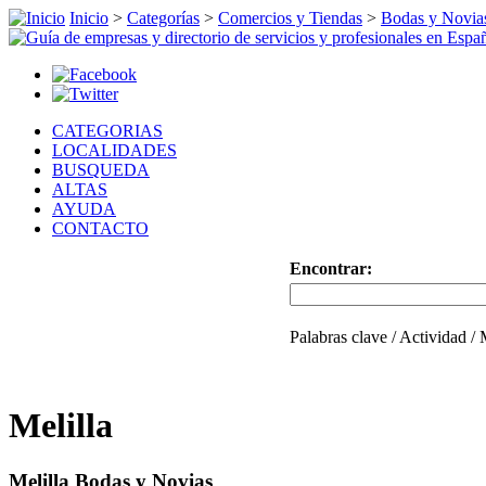
Inicio
>
Categorías
>
Comercios y Tiendas
>
Bodas y Novia
CATEGORIAS
LOCALIDADES
BUSQUEDA
ALTAS
AYUDA
CONTACTO
Encontrar:
Palabras clave / Actividad /
Melilla
Melilla Bodas y Novias