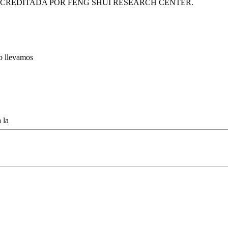
ACREDITADA POR FENG SHUI RESEARCH CENTER.
lo llevamos
 la