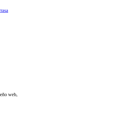
rrasa
iseño web,