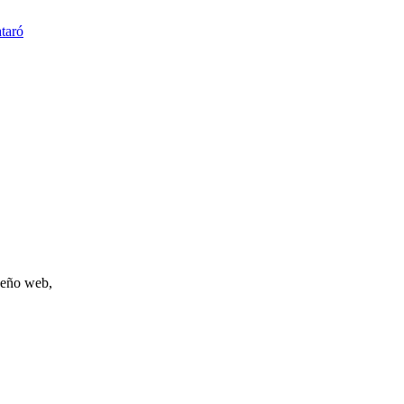
taró
iseño web,