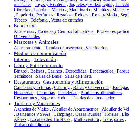
musicales
,
Joyas y Bisutería
,
Juguetes y Videojuegos
,
Lencer
Librerías
,
Loterías
,
Maletas
,
Maquinaria
,
Muebles
,
Música 
,
Papelería
,
Perfumes
,
Regalos
,
Relojes
,
Ropa y Moda
,
Segu
Tabaco
,
Telefonía
,
Venta de entradas
Educación
Academias
,
Escuelas y Centros Educativos
,
Profesores particu
Universidades
Mascotas y Animales
Adiestramiento
,
Tiendas de mascotas
,
Veterinarios
Medios de comunicación
Internet
,
Televisión
Ocio y Entretenimiento
Bingos
,
Boleras
,
Casinos
,
Despedidas
,
Espectáculos
,
Parqu
Temáticos
,
Salas de Baile
,
Salas de Fiesta
Restaurantes, Gastronomía y Alimentación
Cafeterías y Teterías
,
Catering
,
Bares y Cervecerías
,
Bodegas
Heladerías
,
Licorerías
,
Pastelerías
,
Productos alimenticios
,
Restaurantes
,
Supermercados
,
Tiendas de alimentación
Turismo y Vacaciones
Agencias de Viajes
,
Alquiler de Apartamentos
,
Alquiler de Ve
,
Balnearios y SPAs
,
Campings
,
Casas Rurales
,
Hoteles
,
Lín
Aéreas
,
Localidades Turísticas
,
Multiaventura
,
Transportes
,
Turismo de idiomas