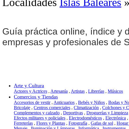
Localidades
Islas Baleares
Guía práctica online, índice y d
empresas y profesionales de Só
Arte y Cultura
Actores y Actrices
,
Artesanía
,
Artistas
,
Librerías
,
Músicos
Comercios y Tiendas
Accesorios de vestir
,
Anticuarios
,
Bebés y Niños
,
Bodas y N
Bricolaje
,
Centros comerciales
,
Climatización
,
Colchones y 
Complementos y calzado
,
Deportivas
,
Droguerías y Limpieza
Efectos militares y policiales
,
Electrodomésticos
,
Electrónica
,
Ferreterías
,
Flores y Plantas
,
Fotografía
,
Gafas de sol
,
Hogar
Menaje
,
Iluminación y Lámparas
,
Informática
,
Instrumentos