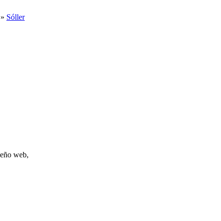
»
Sóller
iseño web,