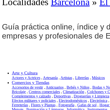
Localidades
Barcelona
»
El
Guía práctica online, índice y d
empresas y profesionales de 
Arte y Cultura
Actores y Actrices
,
Artesanía
,
Artistas
,
Librerías
,
Músicos
Comercios y Tiendas
Accesorios de vestir
,
Anticuarios
,
Bebés y Niños
,
Bodas y N
Bricolaje
,
Centros comerciales
,
Climatización
,
Colchones y 
Complementos y calzado
,
Deportivas
,
Droguerías y Limpieza
Efectos militares y policiales
,
Electrodomésticos
,
Electrónica
,
Ferreterías
,
Flores y Plantas
,
Fotografía
,
Gafas de sol
,
Hogar
Menaje
,
Iluminación y Lámparas
,
Informática
,
Instrumentos