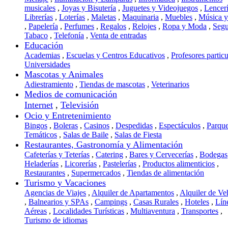
musicales
,
Joyas y Bisutería
,
Juguetes y Videojuegos
,
Lencer
Librerías
,
Loterías
,
Maletas
,
Maquinaria
,
Muebles
,
Música 
,
Papelería
,
Perfumes
,
Regalos
,
Relojes
,
Ropa y Moda
,
Segu
Tabaco
,
Telefonía
,
Venta de entradas
Educación
Academias
,
Escuelas y Centros Educativos
,
Profesores particu
Universidades
Mascotas y Animales
Adiestramiento
,
Tiendas de mascotas
,
Veterinarios
Medios de comunicación
Internet
,
Televisión
Ocio y Entretenimiento
Bingos
,
Boleras
,
Casinos
,
Despedidas
,
Espectáculos
,
Parqu
Temáticos
,
Salas de Baile
,
Salas de Fiesta
Restaurantes, Gastronomía y Alimentación
Cafeterías y Teterías
,
Catering
,
Bares y Cervecerías
,
Bodegas
Heladerías
,
Licorerías
,
Pastelerías
,
Productos alimenticios
,
Restaurantes
,
Supermercados
,
Tiendas de alimentación
Turismo y Vacaciones
Agencias de Viajes
,
Alquiler de Apartamentos
,
Alquiler de Ve
,
Balnearios y SPAs
,
Campings
,
Casas Rurales
,
Hoteles
,
Lín
Aéreas
,
Localidades Turísticas
,
Multiaventura
,
Transportes
,
Turismo de idiomas