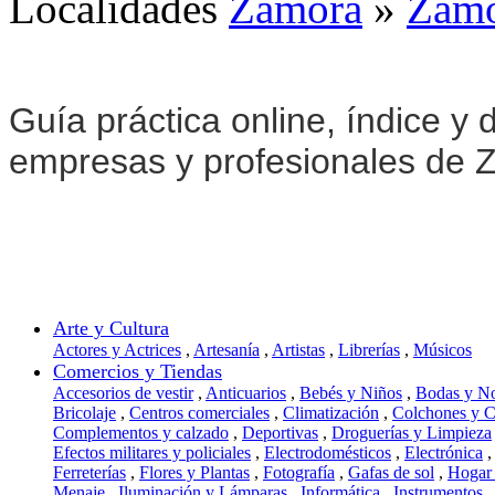
Localidades
Zamora
»
Zam
Guía práctica online, índice y d
empresas y profesionales de 
Arte y Cultura
Actores y Actrices
,
Artesanía
,
Artistas
,
Librerías
,
Músicos
Comercios y Tiendas
Accesorios de vestir
,
Anticuarios
,
Bebés y Niños
,
Bodas y N
Bricolaje
,
Centros comerciales
,
Climatización
,
Colchones y 
Complementos y calzado
,
Deportivas
,
Droguerías y Limpieza
Efectos militares y policiales
,
Electrodomésticos
,
Electrónica
,
Ferreterías
,
Flores y Plantas
,
Fotografía
,
Gafas de sol
,
Hogar
Menaje
,
Iluminación y Lámparas
,
Informática
,
Instrumentos