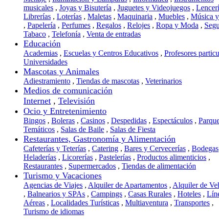
musicales
,
Joyas y Bisutería
,
Juguetes y Videojuegos
,
Lencer
Librerías
,
Loterías
,
Maletas
,
Maquinaria
,
Muebles
,
Música 
,
Papelería
,
Perfumes
,
Regalos
,
Relojes
,
Ropa y Moda
,
Segu
Tabaco
,
Telefonía
,
Venta de entradas
Educación
Academias
,
Escuelas y Centros Educativos
,
Profesores particu
Universidades
Mascotas y Animales
Adiestramiento
,
Tiendas de mascotas
,
Veterinarios
Medios de comunicación
Internet
,
Televisión
Ocio y Entretenimiento
Bingos
,
Boleras
,
Casinos
,
Despedidas
,
Espectáculos
,
Parqu
Temáticos
,
Salas de Baile
,
Salas de Fiesta
Restaurantes, Gastronomía y Alimentación
Cafeterías y Teterías
,
Catering
,
Bares y Cervecerías
,
Bodegas
Heladerías
,
Licorerías
,
Pastelerías
,
Productos alimenticios
,
Restaurantes
,
Supermercados
,
Tiendas de alimentación
Turismo y Vacaciones
Agencias de Viajes
,
Alquiler de Apartamentos
,
Alquiler de Ve
,
Balnearios y SPAs
,
Campings
,
Casas Rurales
,
Hoteles
,
Lín
Aéreas
,
Localidades Turísticas
,
Multiaventura
,
Transportes
,
Turismo de idiomas