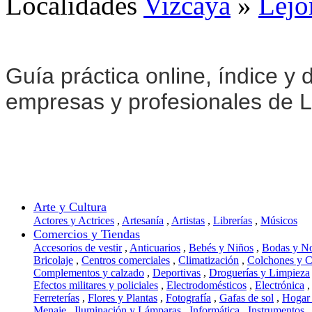
Localidades
Vizcaya
»
Lejo
Guía práctica online, índice y d
empresas y profesionales de L
Arte y Cultura
Actores y Actrices
,
Artesanía
,
Artistas
,
Librerías
,
Músicos
Comercios y Tiendas
Accesorios de vestir
,
Anticuarios
,
Bebés y Niños
,
Bodas y N
Bricolaje
,
Centros comerciales
,
Climatización
,
Colchones y 
Complementos y calzado
,
Deportivas
,
Droguerías y Limpieza
Efectos militares y policiales
,
Electrodomésticos
,
Electrónica
,
Ferreterías
,
Flores y Plantas
,
Fotografía
,
Gafas de sol
,
Hogar
Menaje
,
Iluminación y Lámparas
,
Informática
,
Instrumentos