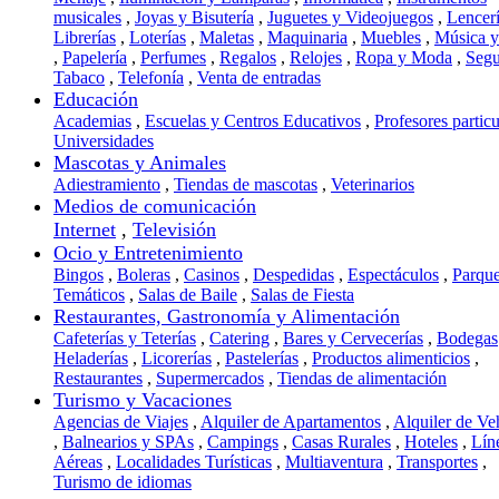
musicales
,
Joyas y Bisutería
,
Juguetes y Videojuegos
,
Lencer
Librerías
,
Loterías
,
Maletas
,
Maquinaria
,
Muebles
,
Música 
,
Papelería
,
Perfumes
,
Regalos
,
Relojes
,
Ropa y Moda
,
Segu
Tabaco
,
Telefonía
,
Venta de entradas
Educación
Academias
,
Escuelas y Centros Educativos
,
Profesores particu
Universidades
Mascotas y Animales
Adiestramiento
,
Tiendas de mascotas
,
Veterinarios
Medios de comunicación
Internet
,
Televisión
Ocio y Entretenimiento
Bingos
,
Boleras
,
Casinos
,
Despedidas
,
Espectáculos
,
Parqu
Temáticos
,
Salas de Baile
,
Salas de Fiesta
Restaurantes, Gastronomía y Alimentación
Cafeterías y Teterías
,
Catering
,
Bares y Cervecerías
,
Bodegas
Heladerías
,
Licorerías
,
Pastelerías
,
Productos alimenticios
,
Restaurantes
,
Supermercados
,
Tiendas de alimentación
Turismo y Vacaciones
Agencias de Viajes
,
Alquiler de Apartamentos
,
Alquiler de Ve
,
Balnearios y SPAs
,
Campings
,
Casas Rurales
,
Hoteles
,
Lín
Aéreas
,
Localidades Turísticas
,
Multiaventura
,
Transportes
,
Turismo de idiomas