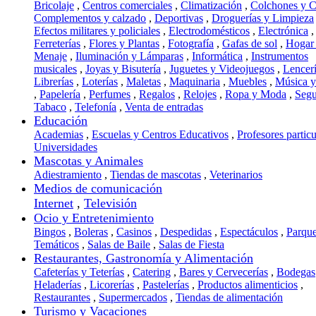
Bricolaje
,
Centros comerciales
,
Climatización
,
Colchones y 
Complementos y calzado
,
Deportivas
,
Droguerías y Limpieza
Efectos militares y policiales
,
Electrodomésticos
,
Electrónica
,
Ferreterías
,
Flores y Plantas
,
Fotografía
,
Gafas de sol
,
Hogar
Menaje
,
Iluminación y Lámparas
,
Informática
,
Instrumentos
musicales
,
Joyas y Bisutería
,
Juguetes y Videojuegos
,
Lencer
Librerías
,
Loterías
,
Maletas
,
Maquinaria
,
Muebles
,
Música 
,
Papelería
,
Perfumes
,
Regalos
,
Relojes
,
Ropa y Moda
,
Segu
Tabaco
,
Telefonía
,
Venta de entradas
Educación
Academias
,
Escuelas y Centros Educativos
,
Profesores particu
Universidades
Mascotas y Animales
Adiestramiento
,
Tiendas de mascotas
,
Veterinarios
Medios de comunicación
Internet
,
Televisión
Ocio y Entretenimiento
Bingos
,
Boleras
,
Casinos
,
Despedidas
,
Espectáculos
,
Parqu
Temáticos
,
Salas de Baile
,
Salas de Fiesta
Restaurantes, Gastronomía y Alimentación
Cafeterías y Teterías
,
Catering
,
Bares y Cervecerías
,
Bodegas
Heladerías
,
Licorerías
,
Pastelerías
,
Productos alimenticios
,
Restaurantes
,
Supermercados
,
Tiendas de alimentación
Turismo y Vacaciones