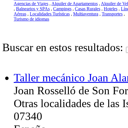
Agencias de Viajes
,
Alquiler de Apartamentos
,
Alquiler de Ve
,
Balnearios y SPAs
,
Campings
,
Casas Rurales
,
Hoteles
,
Lín
Aéreas
,
Localidades Turísticas
,
Multiaventura
,
Transportes
,
Turismo de idiomas
Buscar en estos resultados:
Taller mecánico Joan Ala
Joan Rosselló de Son For
Otras localidades de las I
07340