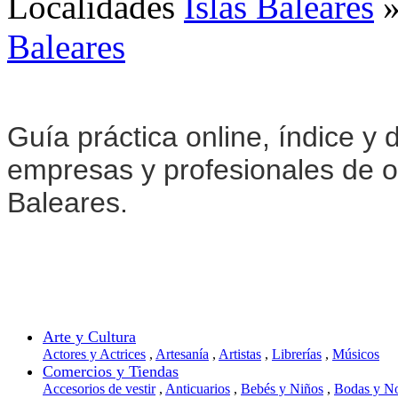
Localidades
Islas Baleares
Baleares
Guía práctica online, índice y d
empresas y profesionales de ot
Baleares.
Arte y Cultura
Actores y Actrices
,
Artesanía
,
Artistas
,
Librerías
,
Músicos
Comercios y Tiendas
Accesorios de vestir
,
Anticuarios
,
Bebés y Niños
,
Bodas y N