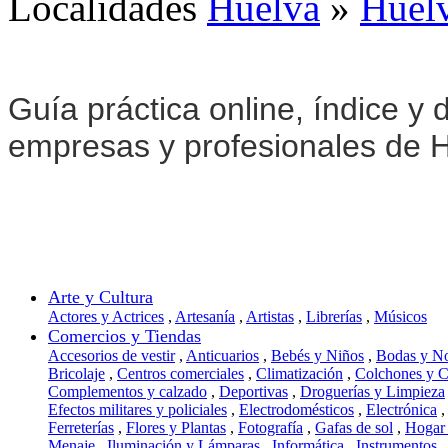
Localidades
Huelva
»
Huel
Guía práctica online, índice y d
empresas y profesionales de H
Arte y Cultura
Actores y Actrices
,
Artesanía
,
Artistas
,
Librerías
,
Músicos
Comercios y Tiendas
Accesorios de vestir
,
Anticuarios
,
Bebés y Niños
,
Bodas y N
Bricolaje
,
Centros comerciales
,
Climatización
,
Colchones y 
Complementos y calzado
,
Deportivas
,
Droguerías y Limpieza
Efectos militares y policiales
,
Electrodomésticos
,
Electrónica
,
Ferreterías
,
Flores y Plantas
,
Fotografía
,
Gafas de sol
,
Hogar
Menaje
,
Iluminación y Lámparas
,
Informática
,
Instrumentos