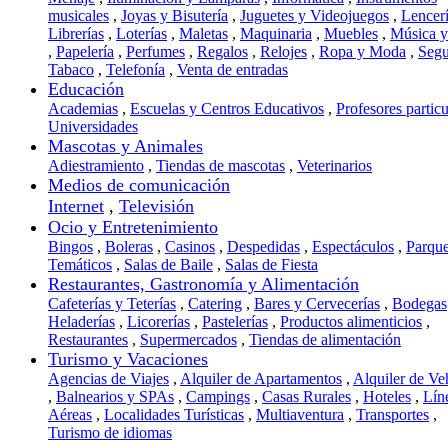
musicales
,
Joyas y Bisutería
,
Juguetes y Videojuegos
,
Lencer
Librerías
,
Loterías
,
Maletas
,
Maquinaria
,
Muebles
,
Música 
,
Papelería
,
Perfumes
,
Regalos
,
Relojes
,
Ropa y Moda
,
Segu
Tabaco
,
Telefonía
,
Venta de entradas
Educación
Academias
,
Escuelas y Centros Educativos
,
Profesores particu
Universidades
Mascotas y Animales
Adiestramiento
,
Tiendas de mascotas
,
Veterinarios
Medios de comunicación
Internet
,
Televisión
Ocio y Entretenimiento
Bingos
,
Boleras
,
Casinos
,
Despedidas
,
Espectáculos
,
Parqu
Temáticos
,
Salas de Baile
,
Salas de Fiesta
Restaurantes, Gastronomía y Alimentación
Cafeterías y Teterías
,
Catering
,
Bares y Cervecerías
,
Bodegas
Heladerías
,
Licorerías
,
Pastelerías
,
Productos alimenticios
,
Restaurantes
,
Supermercados
,
Tiendas de alimentación
Turismo y Vacaciones
Agencias de Viajes
,
Alquiler de Apartamentos
,
Alquiler de Ve
,
Balnearios y SPAs
,
Campings
,
Casas Rurales
,
Hoteles
,
Lín
Aéreas
,
Localidades Turísticas
,
Multiaventura
,
Transportes
,
Turismo de idiomas