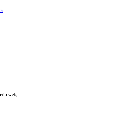
va
iseño web,