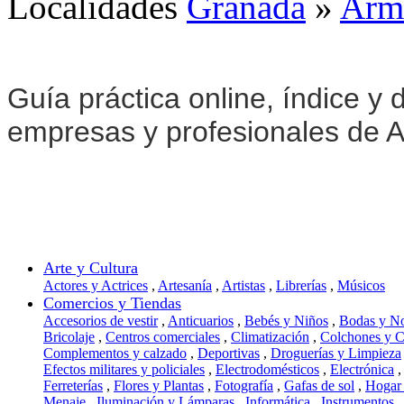
Localidades
Granada
»
Armi
Guía práctica online, índice y d
empresas y profesionales de Ar
Arte y Cultura
Actores y Actrices
,
Artesanía
,
Artistas
,
Librerías
,
Músicos
Comercios y Tiendas
Accesorios de vestir
,
Anticuarios
,
Bebés y Niños
,
Bodas y N
Bricolaje
,
Centros comerciales
,
Climatización
,
Colchones y 
Complementos y calzado
,
Deportivas
,
Droguerías y Limpieza
Efectos militares y policiales
,
Electrodomésticos
,
Electrónica
,
Ferreterías
,
Flores y Plantas
,
Fotografía
,
Gafas de sol
,
Hogar
Menaje
,
Iluminación y Lámparas
,
Informática
,
Instrumentos