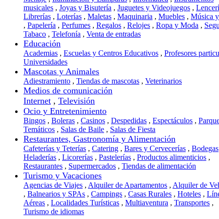
musicales
,
Joyas y Bisutería
,
Juguetes y Videojuegos
,
Lencer
Librerías
,
Loterías
,
Maletas
,
Maquinaria
,
Muebles
,
Música 
,
Papelería
,
Perfumes
,
Regalos
,
Relojes
,
Ropa y Moda
,
Segu
Tabaco
,
Telefonía
,
Venta de entradas
Educación
Academias
,
Escuelas y Centros Educativos
,
Profesores particu
Universidades
Mascotas y Animales
Adiestramiento
,
Tiendas de mascotas
,
Veterinarios
Medios de comunicación
Internet
,
Televisión
Ocio y Entretenimiento
Bingos
,
Boleras
,
Casinos
,
Despedidas
,
Espectáculos
,
Parqu
Temáticos
,
Salas de Baile
,
Salas de Fiesta
Restaurantes, Gastronomía y Alimentación
Cafeterías y Teterías
,
Catering
,
Bares y Cervecerías
,
Bodegas
Heladerías
,
Licorerías
,
Pastelerías
,
Productos alimenticios
,
Restaurantes
,
Supermercados
,
Tiendas de alimentación
Turismo y Vacaciones
Agencias de Viajes
,
Alquiler de Apartamentos
,
Alquiler de Ve
,
Balnearios y SPAs
,
Campings
,
Casas Rurales
,
Hoteles
,
Lín
Aéreas
,
Localidades Turísticas
,
Multiaventura
,
Transportes
,
Turismo de idiomas