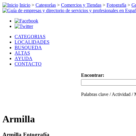
Inicio
>
Categorías
>
Comercios y Tiendas
>
Fotografía
>
G
CATEGORIAS
LOCALIDADES
BUSQUEDA
ALTAS
AYUDA
CONTACTO
Encontrar:
Palabras clave / Actividad /
Armilla
Armilla Fotografía