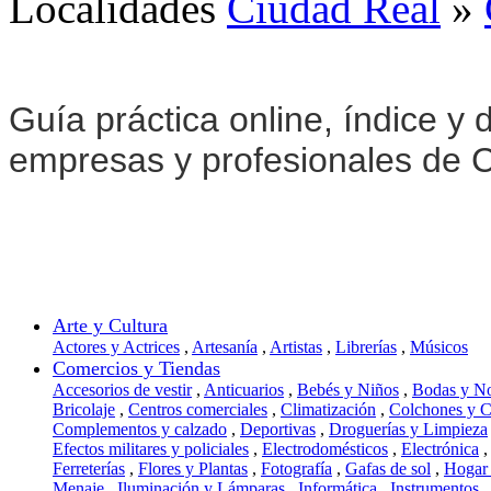
Localidades
Ciudad Real
»
Guía práctica online, índice y d
empresas y profesionales de 
Arte y Cultura
Actores y Actrices
,
Artesanía
,
Artistas
,
Librerías
,
Músicos
Comercios y Tiendas
Accesorios de vestir
,
Anticuarios
,
Bebés y Niños
,
Bodas y N
Bricolaje
,
Centros comerciales
,
Climatización
,
Colchones y 
Complementos y calzado
,
Deportivas
,
Droguerías y Limpieza
Efectos militares y policiales
,
Electrodomésticos
,
Electrónica
,
Ferreterías
,
Flores y Plantas
,
Fotografía
,
Gafas de sol
,
Hogar
Menaje
,
Iluminación y Lámparas
,
Informática
,
Instrumentos