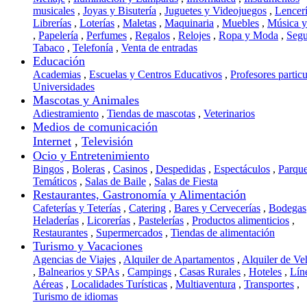
musicales
,
Joyas y Bisutería
,
Juguetes y Videojuegos
,
Lencer
Librerías
,
Loterías
,
Maletas
,
Maquinaria
,
Muebles
,
Música 
,
Papelería
,
Perfumes
,
Regalos
,
Relojes
,
Ropa y Moda
,
Segu
Tabaco
,
Telefonía
,
Venta de entradas
Educación
Academias
,
Escuelas y Centros Educativos
,
Profesores particu
Universidades
Mascotas y Animales
Adiestramiento
,
Tiendas de mascotas
,
Veterinarios
Medios de comunicación
Internet
,
Televisión
Ocio y Entretenimiento
Bingos
,
Boleras
,
Casinos
,
Despedidas
,
Espectáculos
,
Parqu
Temáticos
,
Salas de Baile
,
Salas de Fiesta
Restaurantes, Gastronomía y Alimentación
Cafeterías y Teterías
,
Catering
,
Bares y Cervecerías
,
Bodegas
Heladerías
,
Licorerías
,
Pastelerías
,
Productos alimenticios
,
Restaurantes
,
Supermercados
,
Tiendas de alimentación
Turismo y Vacaciones
Agencias de Viajes
,
Alquiler de Apartamentos
,
Alquiler de Ve
,
Balnearios y SPAs
,
Campings
,
Casas Rurales
,
Hoteles
,
Lín
Aéreas
,
Localidades Turísticas
,
Multiaventura
,
Transportes
,
Turismo de idiomas