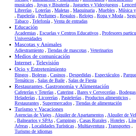
musicales
,
Joyas y Bisutería
,
Juguetes y Videojuegos
,
Lencer
Librerías
,
Loterías
,
Maletas
,
Maquinaria
,
Muebles
,
Música 
,
Papelería
,
Perfumes
,
Regalos
,
Relojes
,
Ropa y Moda
,
Segu
Tabaco
,
Telefonía
,
Venta de entradas
Educación
Academias
,
Escuelas y Centros Educativos
,
Profesores particu
Universidades
Mascotas y Animales
Adiestramiento
,
Tiendas de mascotas
,
Veterinarios
Medios de comunicación
Internet
,
Televisión
Ocio y Entretenimiento
Bingos
,
Boleras
,
Casinos
,
Despedidas
,
Espectáculos
,
Parqu
Temáticos
,
Salas de Baile
,
Salas de Fiesta
Restaurantes, Gastronomía y Alimentación
Cafeterías y Teterías
,
Catering
,
Bares y Cervecerías
,
Bodegas
Heladerías
,
Licorerías
,
Pastelerías
,
Productos alimenticios
,
Restaurantes
,
Supermercados
,
Tiendas de alimentación
Turismo y Vacaciones
Agencias de Viajes
,
Alquiler de Apartamentos
,
Alquiler de Ve
,
Balnearios y SPAs
,
Campings
,
Casas Rurales
,
Hoteles
,
Lín
Aéreas
,
Localidades Turísticas
,
Multiaventura
,
Transportes
,
Turismo de idiomas