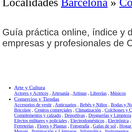
Localidades
Barcelona
»
Co
Guía práctica online, índice y d
empresas y profesionales de C
Arte y Cultura
Actores y Actrices
,
Artesanía
,
Artistas
,
Librerías
,
Músicos
Comercios y Tiendas
Accesorios de vestir
,
Anticuarios
,
Bebés y Niños
,
Bodas y N
Bricolaje
,
Centros comerciales
,
Climatización
,
Colchones y 
Complementos y calzado
,
Deportivas
,
Droguerías y Limpieza
Efectos militares y policiales
,
Electrodomésticos
,
Electrónica
,
Ferreterías
,
Flores y Plantas
,
Fotografía
,
Gafas de sol
,
Hogar
Menaje
,
Iluminación y Lámparas
,
Informática
,
Instrumentos