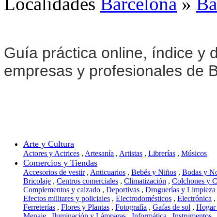
Localidades
Barcelona
»
Ba
Guía práctica online, índice y d
empresas y profesionales de B
Arte y Cultura
Actores y Actrices
,
Artesanía
,
Artistas
,
Librerías
,
Músicos
Comercios y Tiendas
Accesorios de vestir
,
Anticuarios
,
Bebés y Niños
,
Bodas y N
Bricolaje
,
Centros comerciales
,
Climatización
,
Colchones y 
Complementos y calzado
,
Deportivas
,
Droguerías y Limpieza
Efectos militares y policiales
,
Electrodomésticos
,
Electrónica
,
Ferreterías
,
Flores y Plantas
,
Fotografía
,
Gafas de sol
,
Hogar
Menaje
,
Iluminación y Lámparas
,
Informática
,
Instrumentos