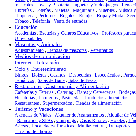
musicales
,
Joyas y Bisutería
,
Juguetes y Videojuegos
,
Lencer
Librerías
,
Loterías
,
Maletas
,
Maquinaria
,
Muebles
,
Música 
,
Papelería
,
Perfumes
,
Regalos
,
Relojes
,
Ropa y Moda
,
Segu
Tabaco
,
Telefonía
,
Venta de entradas
Educación
Academias
,
Escuelas y Centros Educativos
,
Profesores particu
Universidades
Mascotas y Animales
Adiestramiento
,
Tiendas de mascotas
,
Veterinarios
Medios de comunicación
Internet
,
Televisión
Ocio y Entretenimiento
Bingos
,
Boleras
,
Casinos
,
Despedidas
,
Espectáculos
,
Parqu
Temáticos
,
Salas de Baile
,
Salas de Fiesta
Restaurantes, Gastronomía y Alimentación
Cafeterías y Teterías
,
Catering
,
Bares y Cervecerías
,
Bodegas
Heladerías
,
Licorerías
,
Pastelerías
,
Productos alimenticios
,
Restaurantes
,
Supermercados
,
Tiendas de alimentación
Turismo y Vacaciones
Agencias de Viajes
,
Alquiler de Apartamentos
,
Alquiler de Ve
,
Balnearios y SPAs
,
Campings
,
Casas Rurales
,
Hoteles
,
Lín
Aéreas
,
Localidades Turísticas
,
Multiaventura
,
Transportes
,
Turismo de idiomas