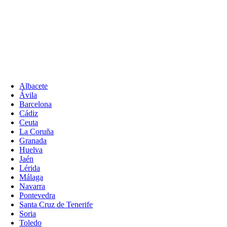
Albacete
Ávila
Barcelona
Cádiz
Ceuta
La Coruña
Granada
Huelva
Jaén
Lérida
Málaga
Navarra
Pontevedra
Santa Cruz de Tenerife
Soria
Toledo