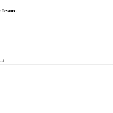
lo llevamos
 la