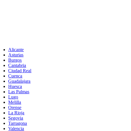
Alicante
Asturias
Burgos
Cantabria
Ciudad Real
Cuenca
Guadalajara
Huesca
Las Palmas
Lugo
Melilla
Orense
La Rioja
Segovia
Tarragona
Valencia