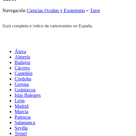
Navegación
Ciencias Ocultas y Esoterismo
»
Tarot
Guía completa e índice de cartomantes en España.
Álava
Almería
Badajoz
Cáceres
Castellón
Córdoba
Gerona
Guipúzcoa
Islas Baleares
León
Madrid
Murcia
Palencia
Salamanca
Sevilla
Teruel