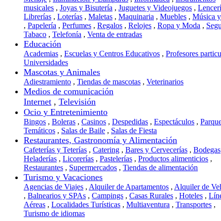
musicales
,
Joyas y Bisutería
,
Juguetes y Videojuegos
,
Lencer
Librerías
,
Loterías
,
Maletas
,
Maquinaria
,
Muebles
,
Música 
,
Papelería
,
Perfumes
,
Regalos
,
Relojes
,
Ropa y Moda
,
Segu
Tabaco
,
Telefonía
,
Venta de entradas
Educación
Academias
,
Escuelas y Centros Educativos
,
Profesores particu
Universidades
Mascotas y Animales
Adiestramiento
,
Tiendas de mascotas
,
Veterinarios
Medios de comunicación
Internet
,
Televisión
Ocio y Entretenimiento
Bingos
,
Boleras
,
Casinos
,
Despedidas
,
Espectáculos
,
Parqu
Temáticos
,
Salas de Baile
,
Salas de Fiesta
Restaurantes, Gastronomía y Alimentación
Cafeterías y Teterías
,
Catering
,
Bares y Cervecerías
,
Bodegas
Heladerías
,
Licorerías
,
Pastelerías
,
Productos alimenticios
,
Restaurantes
,
Supermercados
,
Tiendas de alimentación
Turismo y Vacaciones
Agencias de Viajes
,
Alquiler de Apartamentos
,
Alquiler de Ve
,
Balnearios y SPAs
,
Campings
,
Casas Rurales
,
Hoteles
,
Lín
Aéreas
,
Localidades Turísticas
,
Multiaventura
,
Transportes
,
Turismo de idiomas