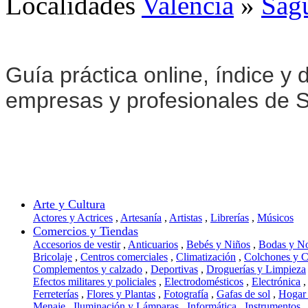
Localidades
Valencia
»
Sag
Guía práctica online, índice y d
empresas y profesionales de 
Arte y Cultura
Actores y Actrices
,
Artesanía
,
Artistas
,
Librerías
,
Músicos
Comercios y Tiendas
Accesorios de vestir
,
Anticuarios
,
Bebés y Niños
,
Bodas y N
Bricolaje
,
Centros comerciales
,
Climatización
,
Colchones y 
Complementos y calzado
,
Deportivas
,
Droguerías y Limpieza
Efectos militares y policiales
,
Electrodomésticos
,
Electrónica
,
Ferreterías
,
Flores y Plantas
,
Fotografía
,
Gafas de sol
,
Hogar
Menaje
,
Iluminación y Lámparas
,
Informática
,
Instrumentos