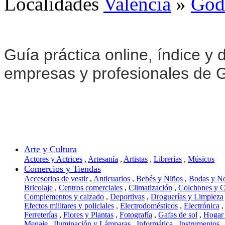
Localidades
Valencia
»
God
Guía práctica online, índice y d
empresas y profesionales de G
Arte y Cultura
Actores y Actrices
,
Artesanía
,
Artistas
,
Librerías
,
Músicos
Comercios y Tiendas
Accesorios de vestir
,
Anticuarios
,
Bebés y Niños
,
Bodas y N
Bricolaje
,
Centros comerciales
,
Climatización
,
Colchones y 
Complementos y calzado
,
Deportivas
,
Droguerías y Limpieza
Efectos militares y policiales
,
Electrodomésticos
,
Electrónica
,
Ferreterías
,
Flores y Plantas
,
Fotografía
,
Gafas de sol
,
Hogar
Menaje
,
Iluminación y Lámparas
,
Informática
,
Instrumentos