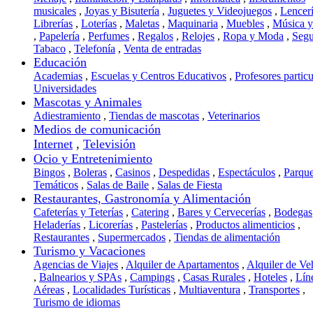
musicales
,
Joyas y Bisutería
,
Juguetes y Videojuegos
,
Lencer
Librerías
,
Loterías
,
Maletas
,
Maquinaria
,
Muebles
,
Música 
,
Papelería
,
Perfumes
,
Regalos
,
Relojes
,
Ropa y Moda
,
Segu
Tabaco
,
Telefonía
,
Venta de entradas
Educación
Academias
,
Escuelas y Centros Educativos
,
Profesores particu
Universidades
Mascotas y Animales
Adiestramiento
,
Tiendas de mascotas
,
Veterinarios
Medios de comunicación
Internet
,
Televisión
Ocio y Entretenimiento
Bingos
,
Boleras
,
Casinos
,
Despedidas
,
Espectáculos
,
Parqu
Temáticos
,
Salas de Baile
,
Salas de Fiesta
Restaurantes, Gastronomía y Alimentación
Cafeterías y Teterías
,
Catering
,
Bares y Cervecerías
,
Bodegas
Heladerías
,
Licorerías
,
Pastelerías
,
Productos alimenticios
,
Restaurantes
,
Supermercados
,
Tiendas de alimentación
Turismo y Vacaciones
Agencias de Viajes
,
Alquiler de Apartamentos
,
Alquiler de Ve
,
Balnearios y SPAs
,
Campings
,
Casas Rurales
,
Hoteles
,
Lín
Aéreas
,
Localidades Turísticas
,
Multiaventura
,
Transportes
,
Turismo de idiomas