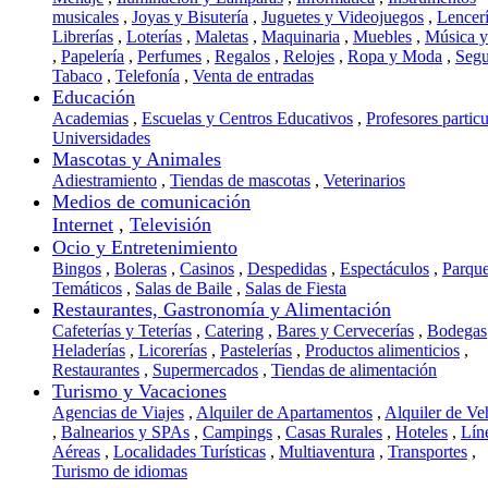
musicales
,
Joyas y Bisutería
,
Juguetes y Videojuegos
,
Lencer
Librerías
,
Loterías
,
Maletas
,
Maquinaria
,
Muebles
,
Música 
,
Papelería
,
Perfumes
,
Regalos
,
Relojes
,
Ropa y Moda
,
Segu
Tabaco
,
Telefonía
,
Venta de entradas
Educación
Academias
,
Escuelas y Centros Educativos
,
Profesores particu
Universidades
Mascotas y Animales
Adiestramiento
,
Tiendas de mascotas
,
Veterinarios
Medios de comunicación
Internet
,
Televisión
Ocio y Entretenimiento
Bingos
,
Boleras
,
Casinos
,
Despedidas
,
Espectáculos
,
Parqu
Temáticos
,
Salas de Baile
,
Salas de Fiesta
Restaurantes, Gastronomía y Alimentación
Cafeterías y Teterías
,
Catering
,
Bares y Cervecerías
,
Bodegas
Heladerías
,
Licorerías
,
Pastelerías
,
Productos alimenticios
,
Restaurantes
,
Supermercados
,
Tiendas de alimentación
Turismo y Vacaciones
Agencias de Viajes
,
Alquiler de Apartamentos
,
Alquiler de Ve
,
Balnearios y SPAs
,
Campings
,
Casas Rurales
,
Hoteles
,
Lín
Aéreas
,
Localidades Turísticas
,
Multiaventura
,
Transportes
,
Turismo de idiomas