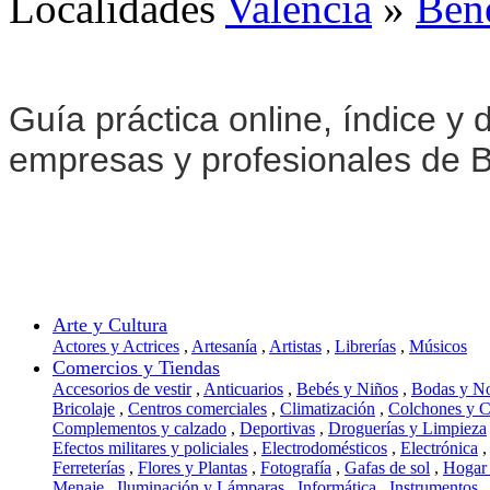
Localidades
Valencia
»
Ben
Guía práctica online, índice y d
empresas y profesionales de B
Arte y Cultura
Actores y Actrices
,
Artesanía
,
Artistas
,
Librerías
,
Músicos
Comercios y Tiendas
Accesorios de vestir
,
Anticuarios
,
Bebés y Niños
,
Bodas y N
Bricolaje
,
Centros comerciales
,
Climatización
,
Colchones y 
Complementos y calzado
,
Deportivas
,
Droguerías y Limpieza
Efectos militares y policiales
,
Electrodomésticos
,
Electrónica
,
Ferreterías
,
Flores y Plantas
,
Fotografía
,
Gafas de sol
,
Hogar
Menaje
,
Iluminación y Lámparas
,
Informática
,
Instrumentos