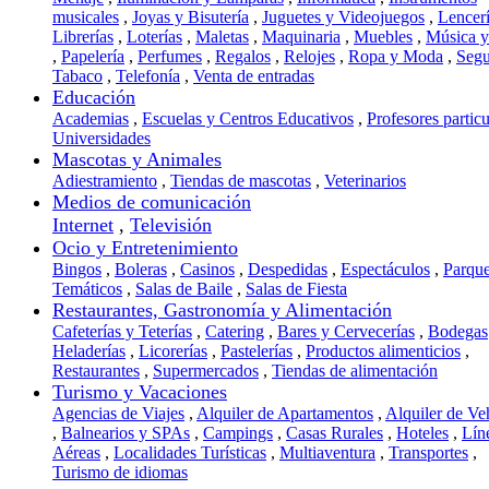
musicales
,
Joyas y Bisutería
,
Juguetes y Videojuegos
,
Lencer
Librerías
,
Loterías
,
Maletas
,
Maquinaria
,
Muebles
,
Música 
,
Papelería
,
Perfumes
,
Regalos
,
Relojes
,
Ropa y Moda
,
Segu
Tabaco
,
Telefonía
,
Venta de entradas
Educación
Academias
,
Escuelas y Centros Educativos
,
Profesores particu
Universidades
Mascotas y Animales
Adiestramiento
,
Tiendas de mascotas
,
Veterinarios
Medios de comunicación
Internet
,
Televisión
Ocio y Entretenimiento
Bingos
,
Boleras
,
Casinos
,
Despedidas
,
Espectáculos
,
Parqu
Temáticos
,
Salas de Baile
,
Salas de Fiesta
Restaurantes, Gastronomía y Alimentación
Cafeterías y Teterías
,
Catering
,
Bares y Cervecerías
,
Bodegas
Heladerías
,
Licorerías
,
Pastelerías
,
Productos alimenticios
,
Restaurantes
,
Supermercados
,
Tiendas de alimentación
Turismo y Vacaciones
Agencias de Viajes
,
Alquiler de Apartamentos
,
Alquiler de Ve
,
Balnearios y SPAs
,
Campings
,
Casas Rurales
,
Hoteles
,
Lín
Aéreas
,
Localidades Turísticas
,
Multiaventura
,
Transportes
,
Turismo de idiomas