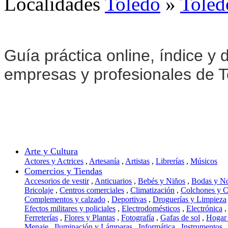
Localidades
Toledo
»
Toled
Guía práctica online, índice y d
empresas y profesionales de T
Arte y Cultura
Actores y Actrices
,
Artesanía
,
Artistas
,
Librerías
,
Músicos
Comercios y Tiendas
Accesorios de vestir
,
Anticuarios
,
Bebés y Niños
,
Bodas y N
Bricolaje
,
Centros comerciales
,
Climatización
,
Colchones y 
Complementos y calzado
,
Deportivas
,
Droguerías y Limpieza
Efectos militares y policiales
,
Electrodomésticos
,
Electrónica
,
Ferreterías
,
Flores y Plantas
,
Fotografía
,
Gafas de sol
,
Hogar
Menaje
,
Iluminación y Lámparas
,
Informática
,
Instrumentos