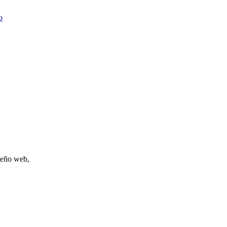
o
iseño web,