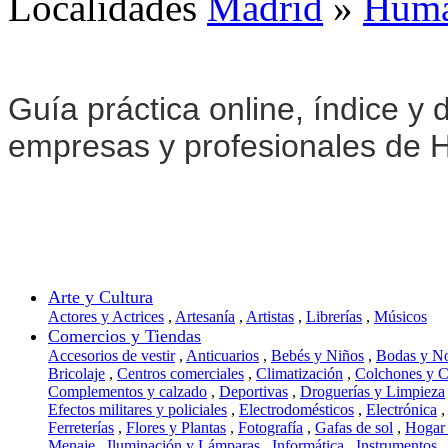
Localidades
Madrid
»
Huma
Guía práctica online, índice y d
empresas y profesionales de 
Arte y Cultura
Actores y Actrices
,
Artesanía
,
Artistas
,
Librerías
,
Músicos
Comercios y Tiendas
Accesorios de vestir
,
Anticuarios
,
Bebés y Niños
,
Bodas y N
Bricolaje
,
Centros comerciales
,
Climatización
,
Colchones y 
Complementos y calzado
,
Deportivas
,
Droguerías y Limpieza
Efectos militares y policiales
,
Electrodomésticos
,
Electrónica
,
Ferreterías
,
Flores y Plantas
,
Fotografía
,
Gafas de sol
,
Hogar
Menaje
,
Iluminación y Lámparas
,
Informática
,
Instrumentos