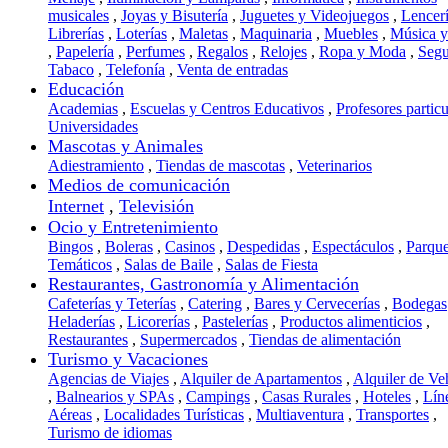
musicales
,
Joyas y Bisutería
,
Juguetes y Videojuegos
,
Lencer
Librerías
,
Loterías
,
Maletas
,
Maquinaria
,
Muebles
,
Música 
,
Papelería
,
Perfumes
,
Regalos
,
Relojes
,
Ropa y Moda
,
Segu
Tabaco
,
Telefonía
,
Venta de entradas
Educación
Academias
,
Escuelas y Centros Educativos
,
Profesores particu
Universidades
Mascotas y Animales
Adiestramiento
,
Tiendas de mascotas
,
Veterinarios
Medios de comunicación
Internet
,
Televisión
Ocio y Entretenimiento
Bingos
,
Boleras
,
Casinos
,
Despedidas
,
Espectáculos
,
Parqu
Temáticos
,
Salas de Baile
,
Salas de Fiesta
Restaurantes, Gastronomía y Alimentación
Cafeterías y Teterías
,
Catering
,
Bares y Cervecerías
,
Bodegas
Heladerías
,
Licorerías
,
Pastelerías
,
Productos alimenticios
,
Restaurantes
,
Supermercados
,
Tiendas de alimentación
Turismo y Vacaciones
Agencias de Viajes
,
Alquiler de Apartamentos
,
Alquiler de Ve
,
Balnearios y SPAs
,
Campings
,
Casas Rurales
,
Hoteles
,
Lín
Aéreas
,
Localidades Turísticas
,
Multiaventura
,
Transportes
,
Turismo de idiomas