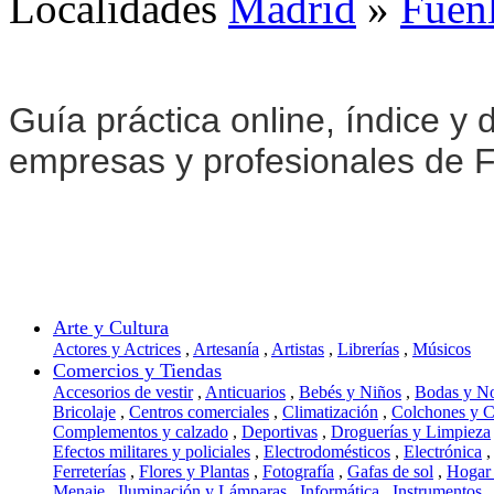
Localidades
Madrid
»
Fuen
Guía práctica online, índice y d
empresas y profesionales de 
Arte y Cultura
Actores y Actrices
,
Artesanía
,
Artistas
,
Librerías
,
Músicos
Comercios y Tiendas
Accesorios de vestir
,
Anticuarios
,
Bebés y Niños
,
Bodas y N
Bricolaje
,
Centros comerciales
,
Climatización
,
Colchones y 
Complementos y calzado
,
Deportivas
,
Droguerías y Limpieza
Efectos militares y policiales
,
Electrodomésticos
,
Electrónica
,
Ferreterías
,
Flores y Plantas
,
Fotografía
,
Gafas de sol
,
Hogar
Menaje
,
Iluminación y Lámparas
,
Informática
,
Instrumentos