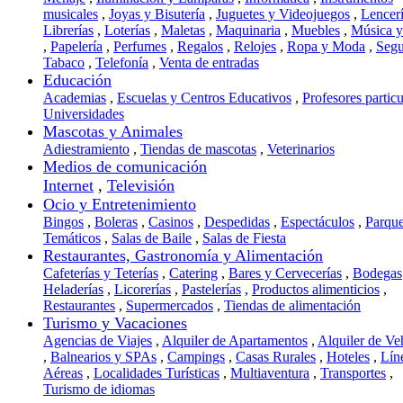
musicales
,
Joyas y Bisutería
,
Juguetes y Videojuegos
,
Lencer
Librerías
,
Loterías
,
Maletas
,
Maquinaria
,
Muebles
,
Música 
,
Papelería
,
Perfumes
,
Regalos
,
Relojes
,
Ropa y Moda
,
Segu
Tabaco
,
Telefonía
,
Venta de entradas
Educación
Academias
,
Escuelas y Centros Educativos
,
Profesores particu
Universidades
Mascotas y Animales
Adiestramiento
,
Tiendas de mascotas
,
Veterinarios
Medios de comunicación
Internet
,
Televisión
Ocio y Entretenimiento
Bingos
,
Boleras
,
Casinos
,
Despedidas
,
Espectáculos
,
Parqu
Temáticos
,
Salas de Baile
,
Salas de Fiesta
Restaurantes, Gastronomía y Alimentación
Cafeterías y Teterías
,
Catering
,
Bares y Cervecerías
,
Bodegas
Heladerías
,
Licorerías
,
Pastelerías
,
Productos alimenticios
,
Restaurantes
,
Supermercados
,
Tiendas de alimentación
Turismo y Vacaciones
Agencias de Viajes
,
Alquiler de Apartamentos
,
Alquiler de Ve
,
Balnearios y SPAs
,
Campings
,
Casas Rurales
,
Hoteles
,
Lín
Aéreas
,
Localidades Turísticas
,
Multiaventura
,
Transportes
,
Turismo de idiomas