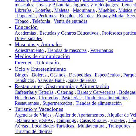
musicales
,
Joyas y Bisutería
,
Juguetes y Videojuegos
,
Lencer
Librerías
,
Loterías
,
Maletas
,
Maquinaria
,
Muebles
,
Música 
,
Papelería
,
Perfumes
,
Regalos
,
Relojes
,
Ropa y Moda
,
Segu
Tabaco
,
Telefonía
,
Venta de entradas
Educación
Academias
,
Escuelas y Centros Educativos
,
Profesores particu
Universidades
Mascotas y Animales
Adiestramiento
,
Tiendas de mascotas
,
Veterinarios
Medios de comunicación
Internet
,
Televisión
Ocio y Entretenimiento
Bingos
,
Boleras
,
Casinos
,
Despedidas
,
Espectáculos
,
Parqu
Temáticos
,
Salas de Baile
,
Salas de Fiesta
Restaurantes, Gastronomía y Alimentación
Cafeterías y Teterías
,
Catering
,
Bares y Cervecerías
,
Bodegas
Heladerías
,
Licorerías
,
Pastelerías
,
Productos alimenticios
,
Restaurantes
,
Supermercados
,
Tiendas de alimentación
Turismo y Vacaciones
Agencias de Viajes
,
Alquiler de Apartamentos
,
Alquiler de Ve
,
Balnearios y SPAs
,
Campings
,
Casas Rurales
,
Hoteles
,
Lín
Aéreas
,
Localidades Turísticas
,
Multiaventura
,
Transportes
,
Turismo de idiomas