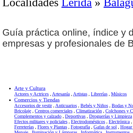
Localidades
Lérida
»
Balag
Guía práctica online, índice y d
empresas y profesionales de B
Arte y Cultura
Actores y Actrices
,
Artesanía
,
Artistas
,
Librerías
,
Músicos
Comercios y Tiendas
Accesorios de vestir
,
Anticuarios
,
Bebés y Niños
,
Bodas y N
Bricolaje
,
Centros comerciales
,
Climatización
,
Colchones y 
Complementos y calzado
,
Deportivas
,
Droguerías y Limpieza
Efectos militares y policiales
,
Electrodomésticos
,
Electrónica
,
Ferreterías
,
Flores y Plantas
,
Fotografía
,
Gafas de sol
,
Hogar
Menaje
,
Iluminación y Lámparas
,
Informática
,
Instrumentos