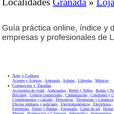
Localidades
Granada
»
Loj
Guía práctica online, índice y d
empresas y profesionales de L
Arte y Cultura
Actores y Actrices
,
Artesanía
,
Artistas
,
Librerías
,
Músicos
Comercios y Tiendas
Accesorios de vestir
,
Anticuarios
,
Bebés y Niños
,
Bodas y N
Bricolaje
,
Centros comerciales
,
Climatización
,
Colchones y 
Complementos y calzado
,
Deportivas
,
Droguerías y Limpieza
Efectos militares y policiales
,
Electrodomésticos
,
Electrónica
,
Ferreterías
,
Flores y Plantas
,
Fotografía
,
Gafas de sol
,
Hogar
Menaje
,
Iluminación y Lámparas
,
Informática
,
Instrumentos