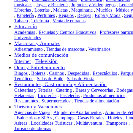
musicales
,
Joyas y Bisutería
,
Juguetes y Videojuegos
,
Lencer
Librerías
,
Loterías
,
Maletas
,
Maquinaria
,
Muebles
,
Música 
,
Papelería
,
Perfumes
,
Regalos
,
Relojes
,
Ropa y Moda
,
Segu
Tabaco
,
Telefonía
,
Venta de entradas
Educación
Academias
,
Escuelas y Centros Educativos
,
Profesores particu
Universidades
Mascotas y Animales
Adiestramiento
,
Tiendas de mascotas
,
Veterinarios
Medios de comunicación
Internet
,
Televisión
Ocio y Entretenimiento
Bingos
,
Boleras
,
Casinos
,
Despedidas
,
Espectáculos
,
Parqu
Temáticos
,
Salas de Baile
,
Salas de Fiesta
Restaurantes, Gastronomía y Alimentación
Cafeterías y Teterías
,
Catering
,
Bares y Cervecerías
,
Bodegas
Heladerías
,
Licorerías
,
Pastelerías
,
Productos alimenticios
,
Restaurantes
,
Supermercados
,
Tiendas de alimentación
Turismo y Vacaciones
Agencias de Viajes
,
Alquiler de Apartamentos
,
Alquiler de Ve
,
Balnearios y SPAs
,
Campings
,
Casas Rurales
,
Hoteles
,
Lín
Aéreas
,
Localidades Turísticas
,
Multiaventura
,
Transportes
,
Turismo de idiomas