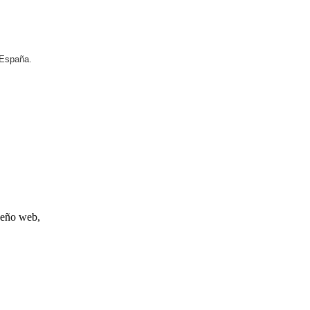
 España.
iseño web,