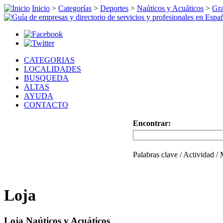
Inicio
>
Categorías
>
Deportes
>
Naúticos y Acuáticos
>
Gr
CATEGORIAS
LOCALIDADES
BUSQUEDA
ALTAS
AYUDA
CONTACTO
Encontrar:
Palabras clave / Actividad /
Loja
Loja Naúticos y Acuáticos