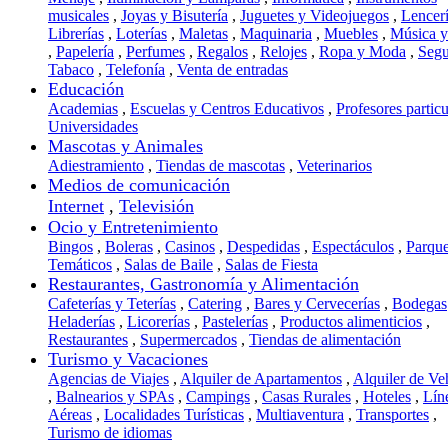
musicales
,
Joyas y Bisutería
,
Juguetes y Videojuegos
,
Lencer
Librerías
,
Loterías
,
Maletas
,
Maquinaria
,
Muebles
,
Música 
,
Papelería
,
Perfumes
,
Regalos
,
Relojes
,
Ropa y Moda
,
Segu
Tabaco
,
Telefonía
,
Venta de entradas
Educación
Academias
,
Escuelas y Centros Educativos
,
Profesores particu
Universidades
Mascotas y Animales
Adiestramiento
,
Tiendas de mascotas
,
Veterinarios
Medios de comunicación
Internet
,
Televisión
Ocio y Entretenimiento
Bingos
,
Boleras
,
Casinos
,
Despedidas
,
Espectáculos
,
Parqu
Temáticos
,
Salas de Baile
,
Salas de Fiesta
Restaurantes, Gastronomía y Alimentación
Cafeterías y Teterías
,
Catering
,
Bares y Cervecerías
,
Bodegas
Heladerías
,
Licorerías
,
Pastelerías
,
Productos alimenticios
,
Restaurantes
,
Supermercados
,
Tiendas de alimentación
Turismo y Vacaciones
Agencias de Viajes
,
Alquiler de Apartamentos
,
Alquiler de Ve
,
Balnearios y SPAs
,
Campings
,
Casas Rurales
,
Hoteles
,
Lín
Aéreas
,
Localidades Turísticas
,
Multiaventura
,
Transportes
,
Turismo de idiomas