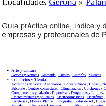
Localidades
Gerona
»
Pala
Guía práctica online, índice y d
empresas y profesionales de 
Arte y Cultura
Actores y Actrices
,
Artesanía
,
Artistas
,
Librerías
,
Músicos
Comercios y Tiendas
Accesorios de vestir
,
Anticuarios
,
Bebés y Niños
,
Bodas y N
Bricolaje
,
Centros comerciales
,
Climatización
,
Colchones y 
Complementos y calzado
,
Deportivas
,
Droguerías y Limpieza
Efectos militares y policiales
,
Electrodomésticos
,
Electrónica
,
Ferreterías
,
Flores y Plantas
,
Fotografía
,
Gafas de sol
,
Hogar
Menaje
,
Iluminación y Lámparas
,
Informática
,
Instrumentos