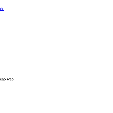
mós
iseño web,