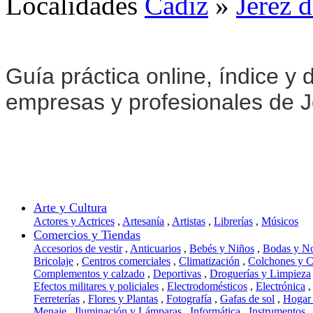
Localidades
Cádiz
»
Jerez d
Guía práctica online, índice y d
empresas y profesionales de J
Arte y Cultura
Actores y Actrices
,
Artesanía
,
Artistas
,
Librerías
,
Músicos
Comercios y Tiendas
Accesorios de vestir
,
Anticuarios
,
Bebés y Niños
,
Bodas y N
Bricolaje
,
Centros comerciales
,
Climatización
,
Colchones y 
Complementos y calzado
,
Deportivas
,
Droguerías y Limpieza
Efectos militares y policiales
,
Electrodomésticos
,
Electrónica
,
Ferreterías
,
Flores y Plantas
,
Fotografía
,
Gafas de sol
,
Hogar
Menaje
,
Iluminación y Lámparas
,
Informática
,
Instrumentos