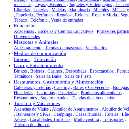
musicales
,
Joyas y Bisutería
,
Juguetes y Videojuegos
,
Lencer
Librerías
,
Loterías
,
Maletas
,
Maquinaria
,
Muebles
,
Música 
,
Papelería
,
Perfumes
,
Regalos
,
Relojes
,
Ropa y Moda
,
Segu
Tabaco
,
Telefonía
,
Venta de entradas
Educación
Academias
,
Escuelas y Centros Educativos
,
Profesores particu
Universidades
Mascotas y Animales
Adiestramiento
,
Tiendas de mascotas
,
Veterinarios
Medios de comunicación
Internet
,
Televisión
Ocio y Entretenimiento
Bingos
,
Boleras
,
Casinos
,
Despedidas
,
Espectáculos
,
Parqu
Temáticos
,
Salas de Baile
,
Salas de Fiesta
Restaurantes, Gastronomía y Alimentación
Cafeterías y Teterías
,
Catering
,
Bares y Cervecerías
,
Bodegas
Heladerías
,
Licorerías
,
Pastelerías
,
Productos alimenticios
,
Restaurantes
,
Supermercados
,
Tiendas de alimentación
Turismo y Vacaciones
Agencias de Viajes
,
Alquiler de Apartamentos
,
Alquiler de Ve
,
Balnearios y SPAs
,
Campings
,
Casas Rurales
,
Hoteles
,
Lín
Aéreas
,
Localidades Turísticas
,
Multiaventura
,
Transportes
,
Turismo de idiomas