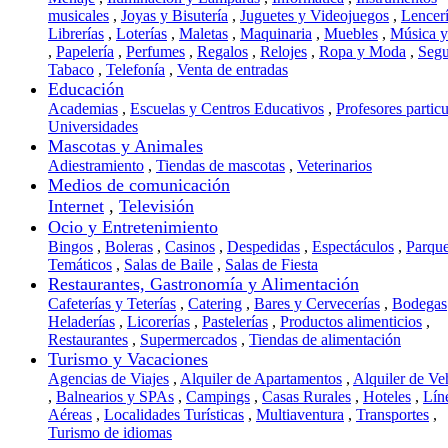
musicales
,
Joyas y Bisutería
,
Juguetes y Videojuegos
,
Lencer
Librerías
,
Loterías
,
Maletas
,
Maquinaria
,
Muebles
,
Música 
,
Papelería
,
Perfumes
,
Regalos
,
Relojes
,
Ropa y Moda
,
Segu
Tabaco
,
Telefonía
,
Venta de entradas
Educación
Academias
,
Escuelas y Centros Educativos
,
Profesores particu
Universidades
Mascotas y Animales
Adiestramiento
,
Tiendas de mascotas
,
Veterinarios
Medios de comunicación
Internet
,
Televisión
Ocio y Entretenimiento
Bingos
,
Boleras
,
Casinos
,
Despedidas
,
Espectáculos
,
Parqu
Temáticos
,
Salas de Baile
,
Salas de Fiesta
Restaurantes, Gastronomía y Alimentación
Cafeterías y Teterías
,
Catering
,
Bares y Cervecerías
,
Bodegas
Heladerías
,
Licorerías
,
Pastelerías
,
Productos alimenticios
,
Restaurantes
,
Supermercados
,
Tiendas de alimentación
Turismo y Vacaciones
Agencias de Viajes
,
Alquiler de Apartamentos
,
Alquiler de Ve
,
Balnearios y SPAs
,
Campings
,
Casas Rurales
,
Hoteles
,
Lín
Aéreas
,
Localidades Turísticas
,
Multiaventura
,
Transportes
,
Turismo de idiomas