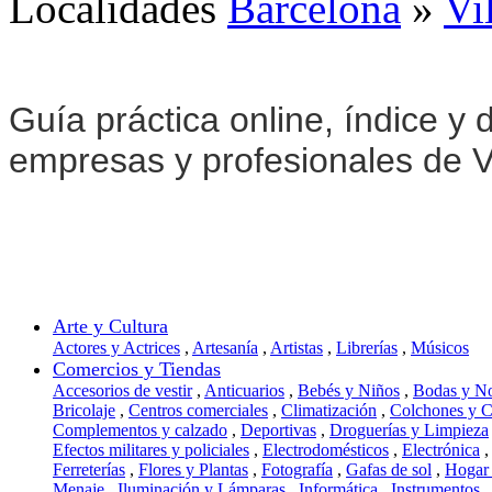
Localidades
Barcelona
»
Vi
Guía práctica online, índice y d
empresas y profesionales de Vi
Arte y Cultura
Actores y Actrices
,
Artesanía
,
Artistas
,
Librerías
,
Músicos
Comercios y Tiendas
Accesorios de vestir
,
Anticuarios
,
Bebés y Niños
,
Bodas y N
Bricolaje
,
Centros comerciales
,
Climatización
,
Colchones y 
Complementos y calzado
,
Deportivas
,
Droguerías y Limpieza
Efectos militares y policiales
,
Electrodomésticos
,
Electrónica
,
Ferreterías
,
Flores y Plantas
,
Fotografía
,
Gafas de sol
,
Hogar
Menaje
,
Iluminación y Lámparas
,
Informática
,
Instrumentos