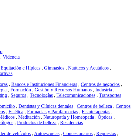
mo
,
Videncia
,
Equitación e Hípicas
,
Gimnasios
,
Naúticos y Acuáticos
,
ortivas
oras
,
Bancos e Instituciones Financieras
,
Centros de negocios
,
rgía
,
Formación
,
Gestión y Recursos Humanos
,
Industria
,
ting
,
Seguros
,
Tecnologías
,
Telecomunicaciones
,
Transportes
omicilio
,
Dentistas y Clínicas dentales
,
Centros de belleza
,
Centros
cos
,
Estética
,
Farmacias y Parafarmacias
,
Fisioterapeutas
,
Médicos
,
Meditación
,
Naturopatía y Homeopatía
,
Ópticas
,
cólogos
,
Productos de belleza
,
Residencias
ler de vehículos
,
Autoescuelas
,
Concesionarios
,
Repuestos
,