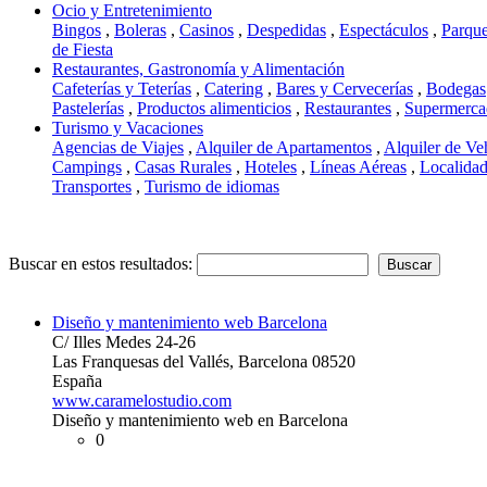
Ocio y Entretenimiento
Bingos
,
Boleras
,
Casinos
,
Despedidas
,
Espectáculos
,
Parque
de Fiesta
Restaurantes, Gastronomía y Alimentación
Cafeterías y Teterías
,
Catering
,
Bares y Cervecerías
,
Bodegas
Pastelerías
,
Productos alimenticios
,
Restaurantes
,
Supermerca
Turismo y Vacaciones
Agencias de Viajes
,
Alquiler de Apartamentos
,
Alquiler de Ve
Campings
,
Casas Rurales
,
Hoteles
,
Líneas Aéreas
,
Localidad
Transportes
,
Turismo de idiomas
Buscar en estos resultados:
Diseño y mantenimiento web Barcelona
C/ Illes Medes 24-26
Las Franquesas del Vallés, Barcelona 08520
España
www.caramelostudio.com
Diseño y mantenimiento web en Barcelona
0