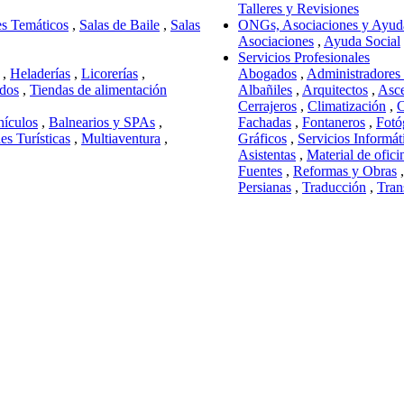
Talleres y Revisiones
s Temáticos
,
Salas de Baile
,
Salas
ONGs, Asociaciones y Ayuda
Asociaciones
,
Ayuda Social
Servicios Profesionales
,
Heladerías
,
Licorerías
,
Abogados
,
Administradores 
dos
,
Tiendas de alimentación
Albañiles
,
Arquitectos
,
Asce
Cerrajeros
,
Climatización
,
C
hículos
,
Balnearios y SPAs
,
Fachadas
,
Fontaneros
,
Fotó
es Turísticas
,
Multiaventura
,
Gráficos
,
Servicios Informát
Asistentas
,
Material de ofici
Fuentes
,
Reformas y Obras
Persianas
,
Traducción
,
Tran