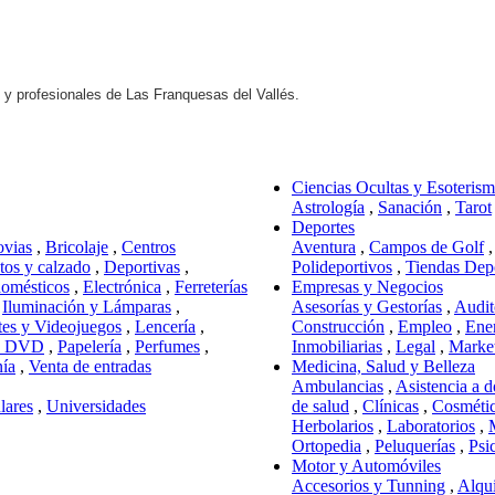
s y profesionales de Las Franquesas del Vallés.
Ciencias Ocultas y Esoteris
Astrología
,
Sanación
,
Tarot
Deportes
ovias
,
Bricolaje
,
Centros
Aventura
,
Campos de Golf
os y calzado
,
Deportivas
,
Polideportivos
,
Tiendas Dep
domésticos
,
Electrónica
,
Ferreterías
Empresas y Negocios
,
Iluminación y Lámparas
,
Asesorías y Gestorías
,
Audit
tes y Videojuegos
,
Lencería
,
Construcción
,
Empleo
,
Ene
y DVD
,
Papelería
,
Perfumes
,
Inmobiliarias
,
Legal
,
Marke
nía
,
Venta de entradas
Medicina, Salud y Belleza
Ambulancias
,
Asistencia a d
lares
,
Universidades
de salud
,
Clínicas
,
Cosméti
Herbolarios
,
Laboratorios
,
Ortopedia
,
Peluquerías
,
Psi
Motor y Automóviles
Accesorios y Tunning
,
Alqui