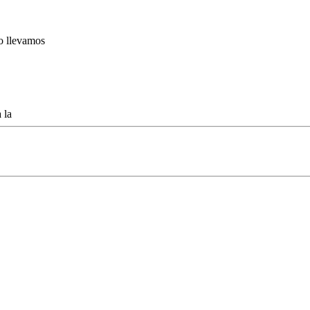
lo llevamos
 la