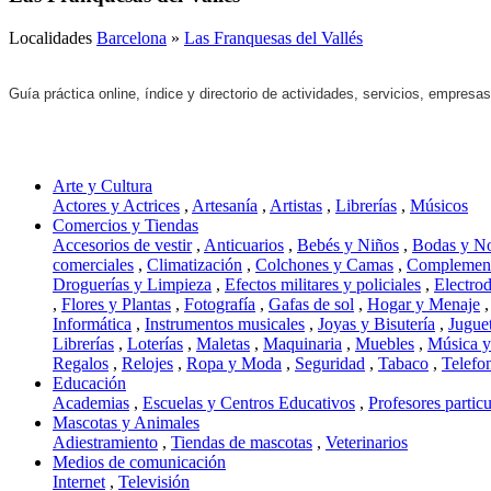
Localidades
Barcelona
»
Las Franquesas del Vallés
Guía práctica online, índice y directorio de actividades, servicios, empresa
Arte y Cultura
Actores y Actrices
,
Artesanía
,
Artistas
,
Librerías
,
Músicos
Comercios y Tiendas
Accesorios de vestir
,
Anticuarios
,
Bebés y Niños
,
Bodas y N
comerciales
,
Climatización
,
Colchones y Camas
,
Complement
Droguerías y Limpieza
,
Efectos militares y policiales
,
Electro
,
Flores y Plantas
,
Fotografía
,
Gafas de sol
,
Hogar y Menaje
Informática
,
Instrumentos musicales
,
Joyas y Bisutería
,
Jugue
Librerías
,
Loterías
,
Maletas
,
Maquinaria
,
Muebles
,
Música 
Regalos
,
Relojes
,
Ropa y Moda
,
Seguridad
,
Tabaco
,
Telefo
Educación
Academias
,
Escuelas y Centros Educativos
,
Profesores particu
Mascotas y Animales
Adiestramiento
,
Tiendas de mascotas
,
Veterinarios
Medios de comunicación
Internet
,
Televisión