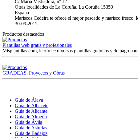
C/ Maria Mediadora, nº 12
Otras localidades de La Coruña, La Coruña 15350
España
Mariscos Cedeira te ofrece el mejor pescado y marisco fresco, 
30-09-2015
Productos destacados
Plantillas web gratis y profesionales
Misplantillas.com, le ofrece diversas plantillas gratuitas y de pago para
GRADEAS. Proyectos y Obras
Guía de Álava
Guía de Albacete
Guía de Alicante
Guía de Almería
Guía de Ávila
Guía de Asturias
Guía de Badajoz