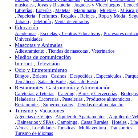
musicales
,
Joyas y Bisutería
,
Juguetes y Videojuegos
,
Lencer
Librerías
,
Loterías
,
Maletas
,
Maquinaria
,
Muebles
,
Música 
,
Papelería
,
Perfumes
,
Regalos
,
Relojes
,
Ropa y Moda
,
Segu
Tabaco
,
Telefonía
,
Venta de entradas
Educación
Academias
,
Escuelas y Centros Educativos
,
Profesores particu
Universidades
Mascotas y Animales
Adiestramiento
,
Tiendas de mascotas
,
Veterinarios
Medios de comunicación
Internet
,
Televisión
Ocio y Entretenimiento
Bingos
,
Boleras
,
Casinos
,
Despedidas
,
Espectáculos
,
Parqu
Temáticos
,
Salas de Baile
,
Salas de Fiesta
Restaurantes, Gastronomía y Alimentación
Cafeterías y Teterías
,
Catering
,
Bares y Cervecerías
,
Bodegas
Heladerías
,
Licorerías
,
Pastelerías
,
Productos alimenticios
,
Restaurantes
,
Supermercados
,
Tiendas de alimentación
Turismo y Vacaciones
Agencias de Viajes
,
Alquiler de Apartamentos
,
Alquiler de Ve
,
Balnearios y SPAs
,
Campings
,
Casas Rurales
,
Hoteles
,
Lín
Aéreas
,
Localidades Turísticas
,
Multiaventura
,
Transportes
,
Turismo de idiomas