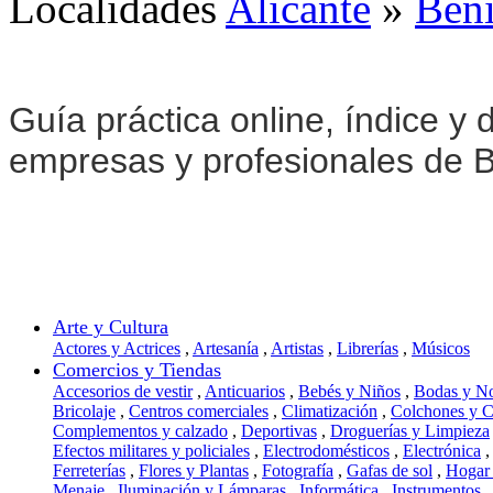
Localidades
Alicante
»
Ben
Guía práctica online, índice y d
empresas y profesionales de 
Arte y Cultura
Actores y Actrices
,
Artesanía
,
Artistas
,
Librerías
,
Músicos
Comercios y Tiendas
Accesorios de vestir
,
Anticuarios
,
Bebés y Niños
,
Bodas y N
Bricolaje
,
Centros comerciales
,
Climatización
,
Colchones y 
Complementos y calzado
,
Deportivas
,
Droguerías y Limpieza
Efectos militares y policiales
,
Electrodomésticos
,
Electrónica
,
Ferreterías
,
Flores y Plantas
,
Fotografía
,
Gafas de sol
,
Hogar
Menaje
,
Iluminación y Lámparas
,
Informática
,
Instrumentos