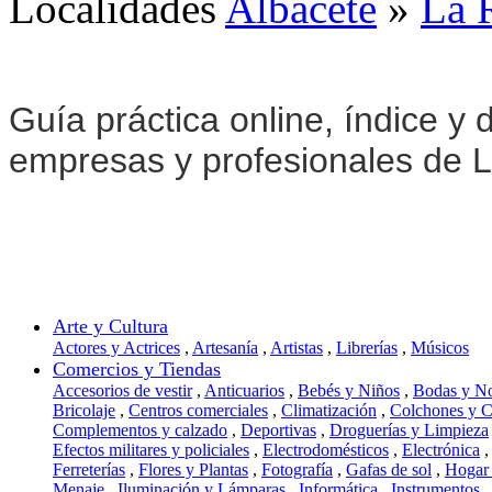
Localidades
Albacete
»
La 
Guía práctica online, índice y d
empresas y profesionales de 
Arte y Cultura
Actores y Actrices
,
Artesanía
,
Artistas
,
Librerías
,
Músicos
Comercios y Tiendas
Accesorios de vestir
,
Anticuarios
,
Bebés y Niños
,
Bodas y N
Bricolaje
,
Centros comerciales
,
Climatización
,
Colchones y 
Complementos y calzado
,
Deportivas
,
Droguerías y Limpieza
Efectos militares y policiales
,
Electrodomésticos
,
Electrónica
,
Ferreterías
,
Flores y Plantas
,
Fotografía
,
Gafas de sol
,
Hogar
Menaje
,
Iluminación y Lámparas
,
Informática
,
Instrumentos