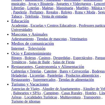
musicales
,
Joyas y Bisutería
,
Juguetes y Videojuegos
,
Lencer
Librerías
,
Loterías
,
Maletas
,
Maquinaria
,
Muebles
,
Música 
,
Papelería
,
Perfumes
,
Regalos
,
Relojes
,
Ropa y Moda
,
Segu
Tabaco
,
Telefonía
,
Venta de entradas
Educación
Academias
,
Escuelas y Centros Educativos
,
Profesores particu
Universidades
Mascotas y Animales
Adiestramiento
,
Tiendas de mascotas
,
Veterinarios
Medios de comunicación
Internet
,
Televisión
Ocio y Entretenimiento
Bingos
,
Boleras
,
Casinos
,
Despedidas
,
Espectáculos
,
Parqu
Temáticos
,
Salas de Baile
,
Salas de Fiesta
Restaurantes, Gastronomía y Alimentación
Cafeterías y Teterías
,
Catering
,
Bares y Cervecerías
,
Bodegas
Heladerías
,
Licorerías
,
Pastelerías
,
Productos alimenticios
,
Restaurantes
,
Supermercados
,
Tiendas de alimentación
Turismo y Vacaciones
Agencias de Viajes
,
Alquiler de Apartamentos
,
Alquiler de Ve
,
Balnearios y SPAs
,
Campings
,
Casas Rurales
,
Hoteles
,
Lín
Aéreas
,
Localidades Turísticas
,
Multiaventura
,
Transportes
,
Turismo de idiomas