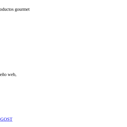
roductos gourmet
iseño web,
 GOST