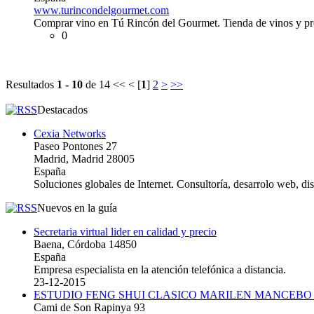
www.turincondelgourmet.com
Comprar vino en Tú Rincón del Gourmet. Tienda de vinos y p
0
Resultados
1 - 10
de 14
<< < [
1
]
2
>
>>
Destacados
Cexia Networks
Paseo Pontones 27
Madrid, Madrid 28005
España
Soluciones globales de Internet. Consultoría, desarrolo web, d
Nuevos en la guía
Secretaria virtual lider en calidad y precio
Baena, Córdoba 14850
España
Empresa especialista en la atención telefónica a distancia.
23-12-2015
ESTUDIO FENG SHUI CLASICO MARILEN MANCEBO
Cami de Son Rapinya 93