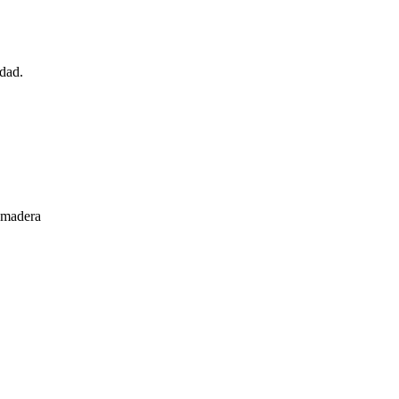
udad.
e madera