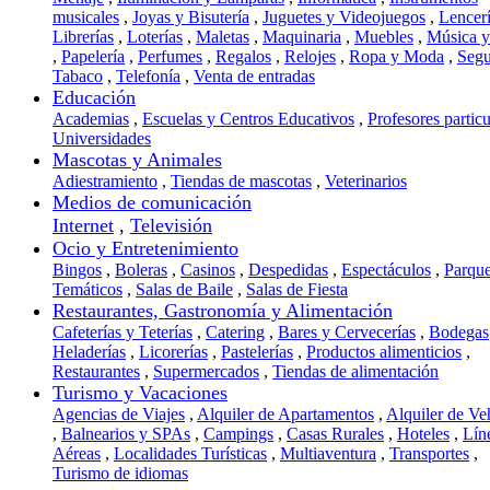
musicales
,
Joyas y Bisutería
,
Juguetes y Videojuegos
,
Lencer
Librerías
,
Loterías
,
Maletas
,
Maquinaria
,
Muebles
,
Música 
,
Papelería
,
Perfumes
,
Regalos
,
Relojes
,
Ropa y Moda
,
Segu
Tabaco
,
Telefonía
,
Venta de entradas
Educación
Academias
,
Escuelas y Centros Educativos
,
Profesores particu
Universidades
Mascotas y Animales
Adiestramiento
,
Tiendas de mascotas
,
Veterinarios
Medios de comunicación
Internet
,
Televisión
Ocio y Entretenimiento
Bingos
,
Boleras
,
Casinos
,
Despedidas
,
Espectáculos
,
Parqu
Temáticos
,
Salas de Baile
,
Salas de Fiesta
Restaurantes, Gastronomía y Alimentación
Cafeterías y Teterías
,
Catering
,
Bares y Cervecerías
,
Bodegas
Heladerías
,
Licorerías
,
Pastelerías
,
Productos alimenticios
,
Restaurantes
,
Supermercados
,
Tiendas de alimentación
Turismo y Vacaciones
Agencias de Viajes
,
Alquiler de Apartamentos
,
Alquiler de Ve
,
Balnearios y SPAs
,
Campings
,
Casas Rurales
,
Hoteles
,
Lín
Aéreas
,
Localidades Turísticas
,
Multiaventura
,
Transportes
,
Turismo de idiomas