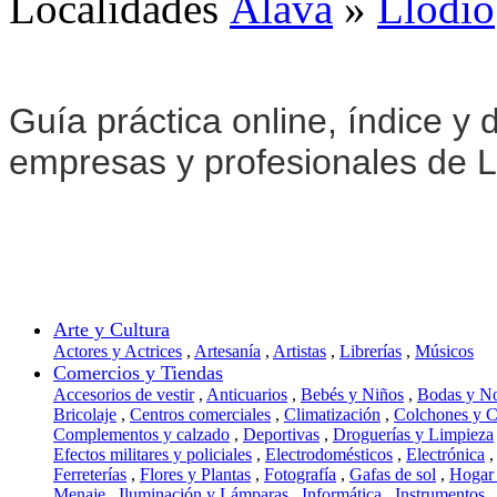
Localidades
Álava
»
Llodio
Guía práctica online, índice y d
empresas y profesionales de L
Arte y Cultura
Actores y Actrices
,
Artesanía
,
Artistas
,
Librerías
,
Músicos
Comercios y Tiendas
Accesorios de vestir
,
Anticuarios
,
Bebés y Niños
,
Bodas y N
Bricolaje
,
Centros comerciales
,
Climatización
,
Colchones y 
Complementos y calzado
,
Deportivas
,
Droguerías y Limpieza
Efectos militares y policiales
,
Electrodomésticos
,
Electrónica
,
Ferreterías
,
Flores y Plantas
,
Fotografía
,
Gafas de sol
,
Hogar
Menaje
,
Iluminación y Lámparas
,
Informática
,
Instrumentos