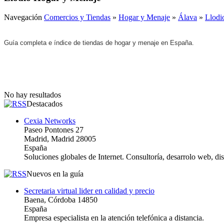
Navegación
Comercios y Tiendas
»
Hogar y Menaje
»
Álava
»
Llodi
Guía completa e índice de tiendas de hogar y menaje en España.
No hay resultados
Destacados
Cexia Networks
Paseo Pontones 27
Madrid, Madrid 28005
España
Soluciones globales de Internet. Consultoría, desarrolo web, d
Nuevos en la guía
Secretaria virtual lider en calidad y precio
Baena, Córdoba 14850
España
Empresa especialista en la atención telefónica a distancia.