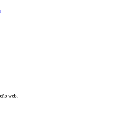
o
iseño web,