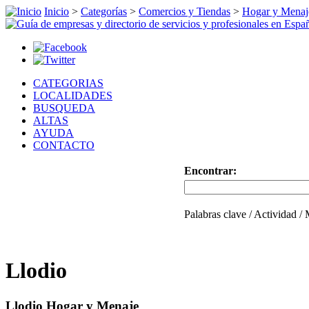
Inicio
>
Categorías
>
Comercios y Tiendas
>
Hogar y Menaj
CATEGORIAS
LOCALIDADES
BUSQUEDA
ALTAS
AYUDA
CONTACTO
Encontrar:
Palabras clave / Actividad /
Llodio
Llodio Hogar y Menaje