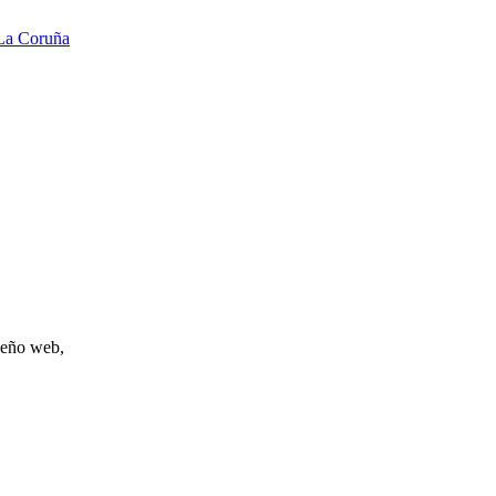
La Coruña
iseño web,