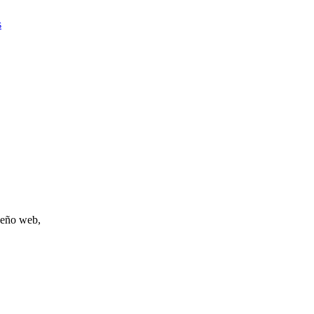
s
iseño web,