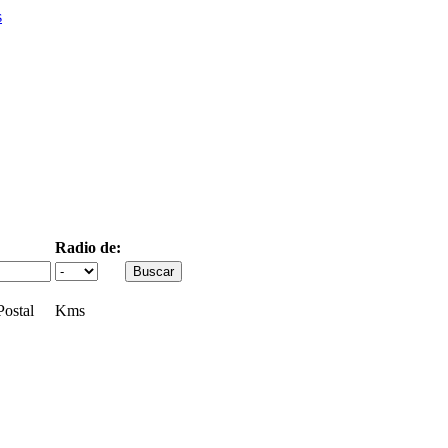
s
Radio de:
ostal
Kms