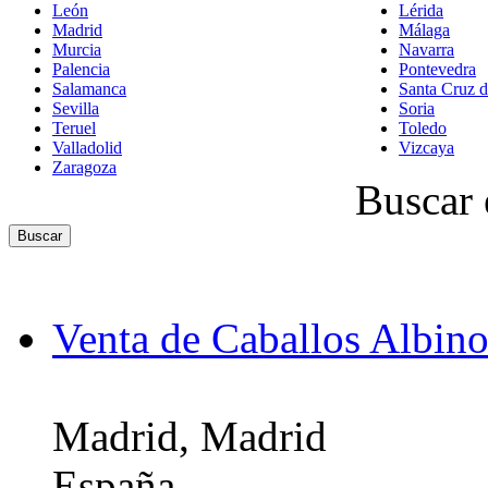
León
Lérida
Madrid
Málaga
Murcia
Navarra
Palencia
Pontevedra
Salamanca
Santa Cruz d
Sevilla
Soria
Teruel
Toledo
Valladolid
Vizcaya
Zaragoza
Buscar 
Venta de Caballos Albino
Madrid, Madrid
España