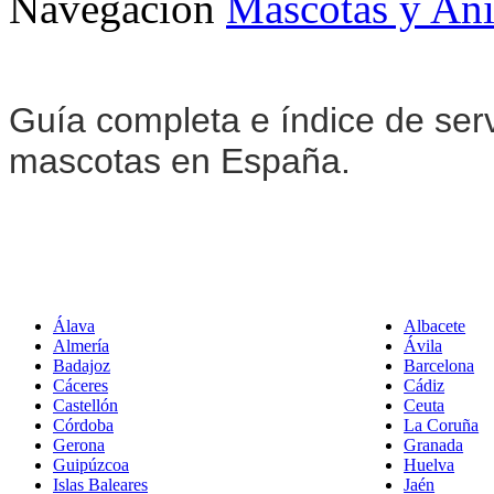
Navegación
Mascotas y An
Guía completa e índice de ser
mascotas en España.
Álava
Albacete
Almería
Ávila
Badajoz
Barcelona
Cáceres
Cádiz
Castellón
Ceuta
Córdoba
La Coruña
Gerona
Granada
Guipúzcoa
Huelva
Islas Baleares
Jaén