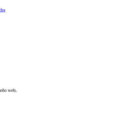
dra
iseño web,