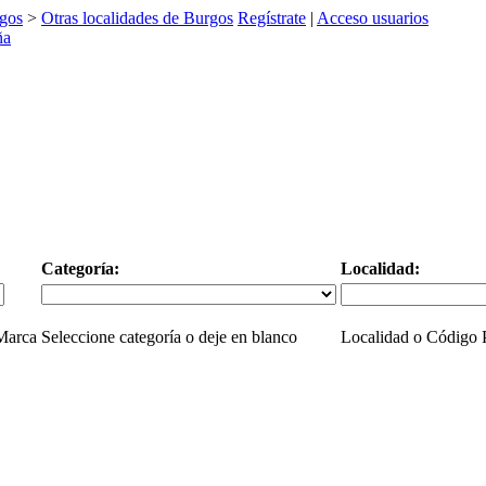
gos
>
Otras localidades de Burgos
Regístrate
|
Acceso usuarios
Categoría:
Localidad:
 Marca
Seleccione categoría o deje en blanco
Localidad o Código P