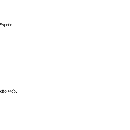
 España.
iseño web,