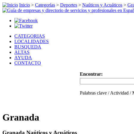
Inicio
>
Categorías
>
Deportes
>
Naúticos y Acuáticos
>
Gr
CATEGORIAS
LOCALIDADES
BUSQUEDA
ALTAS
AYUDA
CONTACTO
Encontrar:
Palabras clave / Actividad /
Granada
Granada Naúticos y Acuáticos