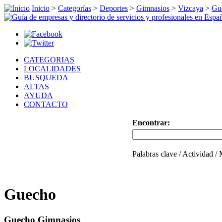
Inicio
>
Categorías
>
Deportes
>
Gimnasios
>
Vizcaya
>
Gu
CATEGORIAS
LOCALIDADES
BUSQUEDA
ALTAS
AYUDA
CONTACTO
Encontrar:
Palabras clave / Actividad /
Guecho
Guecho Gimnasios